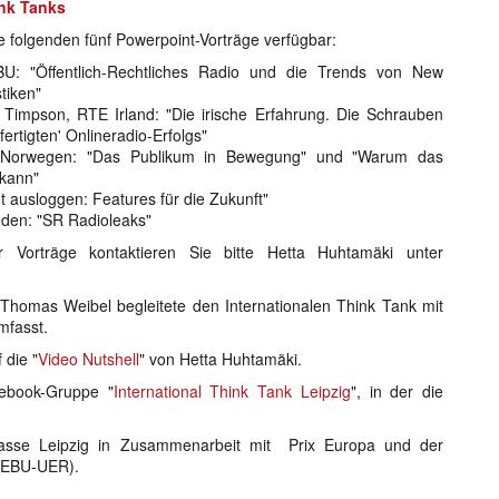
ink Tanks
e folgenden fünf Powerpoint-Vorträge verfügbar:
BU: "Öffentlich-Rechtliches Radio und die Trends von New
tiken"
Timpson, RTE Irland: "Die irische Erfahrung. Die Schrauben
ertigten' Onlineradio-Erfolgs"
 Norwegen: "Das Publikum in Bewegung" und "Warum das
 kann"
 ausloggen: Features für die Zukunft"
den: "SR Radioleaks"
 Vorträge kontaktieren Sie bitte Hetta Huhtamäki unter
Thomas Weibel begleitete den Internationalen Think Tank mit
umfasst.
 die "
Video Nutshell
" von Hetta Huhtamäki.
cebook-Gruppe "
International Think Tank Leipzig
", in der die
kasse Leipzig in Zusammenarbeit mit Prix Europa und der
(EBU-UER).