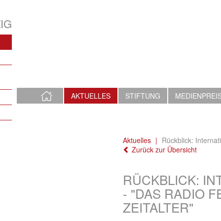
IG
STARTSEITE
AKTUELLES
STIFTUNG
MEDIENPREI
Aktuelles
Rückblick: Interna
Zurück zur Übersicht
RÜCKBLICK: IN
- "DAS RADIO F
ZEITALTER"