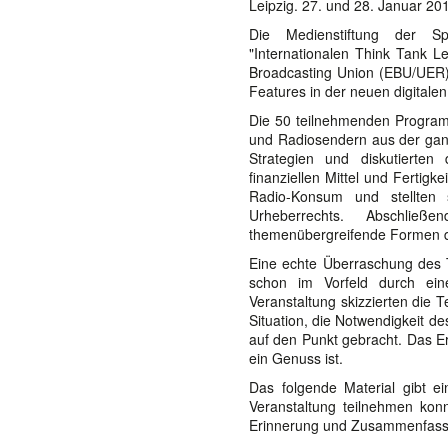
Leipzig. 27. und 28. Januar 20
Die Medienstiftung der Sp
"Internationalen Think Tank L
Broadcasting Union (EBU/UER),
Features in der neuen digitale
Die 50 teilnehmenden Programm
und Radiosendern aus der ganz
Strategien und diskutierte
finanziellen Mittel und Fertig
Radio-Konsum und stellten s
Urheberrechts. Abschli
themenübergreifende Formen d
Eine echte Überraschung des T
schon im Vorfeld durch ein
Veranstaltung skizzierten die 
Situation, die Notwendigkeit d
auf den Punkt gebracht. Das E
ein Genuss ist.
Das folgende Material gibt ei
Veranstaltung teilnehmen konn
Erinnerung und Zusammenfass