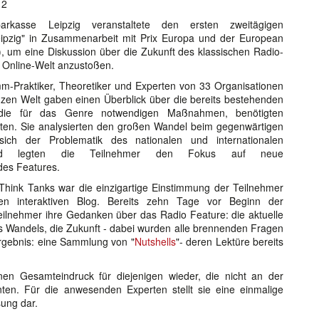
12
arkasse Leipzig veranstaltete den ersten zweitägigen
eipzig" in Zusammenarbeit mit Prix Europa und der European
 um eine Diskussion über die Zukunft des klassischen Radio-
n Online-Welt anzustoßen.
-Praktiker, Theoretiker und Experten von 33 Organisationen
en Welt gaben einen Überblick über die bereits bestehenden
n die für das Genre notwendigen Maßnahmen, benötigten
keiten. Sie analysierten den großen Wandel beim gegenwärtigen
ich der Problematik des nationalen und internationalen
eßend legten die Teilnehmer den Fokus auf neue
es Features.
hink Tanks war die einzigartige Einstimmung der Teilnehmer
en interaktiven Blog. Bereits zehn Tage vor Beginn der
Teilnehmer ihre Gedanken über das Radio Feature: die aktuelle
es Wandels, die Zukunft - dabei wurden alle brennenden Fragen
rgebnis: eine Sammlung von "
Nutshells
"- deren Lektüre bereits
nen Gesamteindruck für diejenigen wieder, die nicht an der
ten. Für die anwesenden Experten stellt sie eine einmalige
ung dar.