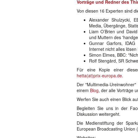
Vorträge und Redner des Th
Von diesen 16 Experten sind di
Alexander Shulzycki, E
Media, Übergänge, Statis
Liam O’Brien und David 
und Muttern des 'handgef
Gunnar Garfors, IDAG
Internet nicht alles lösen
Simon Elmes, BBC: "Nicht
Rolf Stengård, SR Schwe
Für eine Kopie einer dieser
hetta(at)prix-europa.de
.
Der "Multimedia-Ureinwohner" 
einem
Blog
, der alle Vorträge 
Werfen Sie auch einen Blick auf
Begleiten Sie uns in der Fa
Diskussion weitergeht.
Die Medienstiftung der Spar
European Broadcasting Union 
Websites: