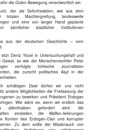
afür die Gülen-Bewegung verantwortlich sei.
uch, der als Sofortreaktion, wie aus dem
 totalen Machtergreifung, landesweite
ungen und eine von langer Hand geplante
ion sämtlicher staatlicher Institutionen
as aus der deutschen Geschichte – vom
d.
 sitzt Deniz Yücel in Untersuchungshaft und
ls Geisel, so wie der Menschenrechtler Peter
egen verfolgte türkische Journalisten
rden, die zurecht politisches Asyl in der
erhielten.
ch schäbigen Deal dürfen wir uns nicht
ibt andere Möglichkeiten die Freilassung der
fangenen zu bewirken und Präsident Erdogan
ringen. Wie wäre es, wenn wir endlich das
 allenthalben gefordert wird: die
aften einstellen, die Waffen-lieferungen
ie Konten des Erdogan-Clan und korrupter
sperren. Zu dem sollte der Missbrauch von
politischen Verfolgung von unliebsamen