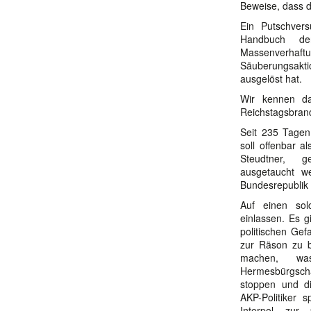
Beweise, dass d
Ein Putschvers
Handbuch der
Massenverhaft
Säuberungsakt
ausgelöst hat.
Wir kennen d
Reichstagsbran
Seit 235 Tagen
soll offenbar a
Steudtner, g
ausgetaucht we
Bundesrepublik 
Auf einen sol
einlassen. Es g
politischen Ge
zur Räson zu b
machen, was
Hermesbürgsch
stoppen und d
AKP-Politiker 
Interpol zur 