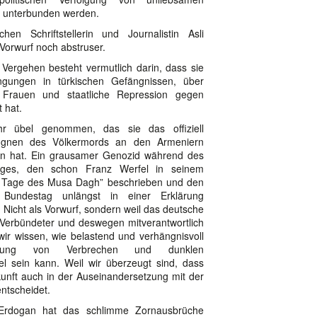
 unterbunden werden.
chen Schriftstellerin und Journalistin Asli
 Vorwurf noch abstruser.
 Vergehen besteht vermutlich darin, dass sie
ngungen in türkischen Gefängnissen, über
Frauen und staatliche Repression gegen
 hat.
r übel genommen, das sie das offiziell
ugnen des Völkermords an den Armeniern
ten hat. Ein grausamer Genozid während des
ieges, den schon Franz Werfel in seinem
 Tage des Musa Dagh” beschrieben und den
Bundestag unlängst in einer Erklärung
. Nicht als Vorwurf, sondern weil das deutsche
 Verbündeter und deswegen mitverantwortlich
wir wissen, wie belastend und verhängnisvoll
ngung von Verbrechen und dunklen
el sein kann. Weil wir überzeugt sind, dass
unft auch in der Auseinandersetzung mit der
ntscheidet.
 Erdogan hat das schlimme Zornausbrüche