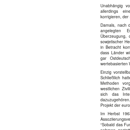
Unabhängig von
allerdings ei
korrigieren, de
Damals, nach d
angelegten Eu
Überzeugung, d
sowjetischer H
in Betracht kom
dass Länder wi
gar Ostdeutsc
wertebasierten 
Einzig vorstell
Schließlich ha
Methoden vorg
westlichen Ziv
sich das Inte
dazuzugehören.
Projekt der eur
Im Herbst 196
Assoziierungsv
“Sobald das Fu