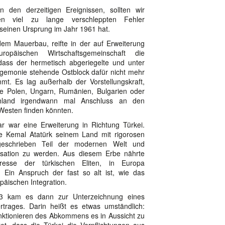
 den derzeitigen Ereignissen, sollten wir
nen viel zu lange verschleppten Fehler
r seinen Ursprung im Jahr 1961 hat.
em Mauerbau, reifte in der auf Erweiterung
ropäischen Wirtschaftsgemeinschaft die
ass der hermetisch abgeriegelte und unter
egemonie stehende Ostblock dafür nicht mehr
mt. Es lag außerhalb der Vorstellungskraft,
e Polen, Ungarn, Rumänien, Bulgarien oder
hland irgendwann mal Anschluss an den
Westen finden könnten.
bar war eine Erweiterung in Richtung Türkei.
tte Kemal Atatürk seinem Land mit rigorosen
eschrieben Teil der modernen Welt und
ilisation zu werden. Aus diesem Erbe nährte
resse der türkischen Eliten, in Europa
 Ein Anspruch der fast so alt ist, wie das
opäischen Integration.
3 kam es dann zur Unterzeichnung eines
ertrages. Darin heißt es etwas umständlich:
nktionieren des Abkommens es in Aussicht zu