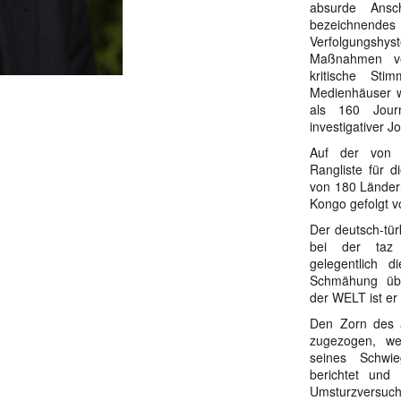
absurde Ansc
bezeichnend
Verfolgungshy
Maßnahmen ver
kritische St
Medienhäuser w
als 160 Journa
investigativer 
Auf der von R
Rangliste für d
von 180 Ländern 
Kongo gefolgt v
Der deutsch-tür
bei der taz m
gelegentlich 
Schmähung über
der WELT ist er
Den Zorn des a
zugezogen, we
seines Schwie
berichtet und
Umsturzversuch