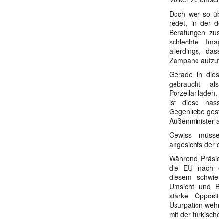
Doch wer so üb
redet, in der 
Beratungen zu
schlechte Im
allerdings, da
Zampano aufzut
Gerade in dies
gebraucht al
Porzellanladen.
ist diese nas
Gegenliebe gest
Außenminister 
Gewiss müsse
angesichts der 
Während Präsid
die EU nach 
diesem schwier
Umsicht und B
starke Opposi
Usurpation weh
mit der türkisch