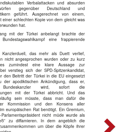
indiskutablen Verbalattacken und absurden
orwürfen gegenüber Deutschland und
itikern geführt. Ausgerechnet von einem,
t einer schlechten Kopie von dem gleicht was
erwunden hat.
g mit der Türkei anbelangt brachte der
e Bundestagswahlkampf eine frappierende
anzlerduell, das mehr als Duett verlief,
n nicht angesprochen wurden oder zu kurz
es zumindest eine klare Aussage zur
abei verstieg sich der SPD-Spitzenkandidat,
ür den Beitritt der Türkei in die EU eingesetzt
 zu der apodiktischen Ankündigung, dass er,
undeskanzler wird, sofort die
ndlungen mit der Türkei abbricht. Und das
läufig sein müsste, dass man dafür die
er Kommission und den Konsens aller
 im europäischen Rat benötigt. Ein Gremium,
-Parlamentspräsident nicht müde wurde als
N
eß” zu diffamieren. In dem angeblich die
 zusammenkommen um über die Köpfe ihrer
heiden.