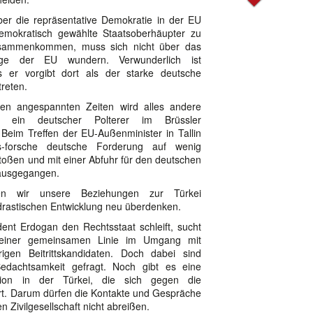
er die repräsentative Demokratie in der EU
demokratisch gewählte Staatsoberhäupter zu
sammenkommen, muss sich nicht über das
age der EU wundern. Verwunderlich ist
ss er vorgibt dort als der starke deutsche
reten.
en angespannten Zeiten wird alles andere
s ein deutscher Polterer im Brüssler
 Beim Treffen der EU-Außenminister in Tallin
s-forsche deutsche Forderung auf wenig
oßen und mit einer Abfuhr für den deutschen
ausgegangen.
n wir unsere Beziehungen zur Türkei
drastischen Entwicklung neu überdenken.
ent Erdogan den Rechtsstaat schleift, sucht
einer gemeinsamen Linie im Umgang mit
igen Beitrittskandidaten. Doch dabei sind
edachtsamkeit gefragt. Noch gibt es eine
tion in der Türkei, die sich gegen die
rt. Darum dürfen die Kontakte und Gespräche
en Zivilgesellschaft nicht abreißen.