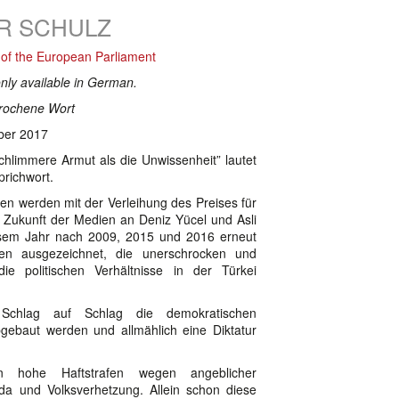
R SCHULZ
of the European Parliament
only available in German.
prochene Wort
ober 2017
schlimmere Armut als die Unwissenheit” lautet
prichwort.
n werden mit der Verleihung des Preises für
d Zukunft der Medien an Deniz Yücel und Asli
sem Jahr nach 2009, 2015 und 2016 erneut
ten ausgezeichnet, die unerschrocken und
die politischen Verhältnisse in der Türkei
.
Schlag auf Schlag die demokratischen
gebaut werden und allmählich eine Diktatur
n hohe Haftstrafen wegen angeblicher
da und Volksverhetzung. Allein schon diese