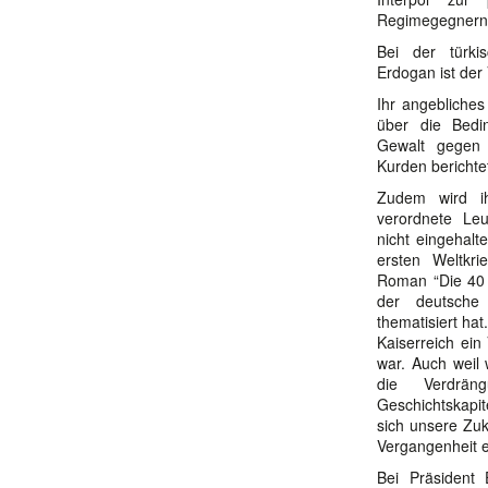
Regimegegnern
Bei der türkis
Erdogan ist der
Ihr angebliches
über die Bedi
Gewalt gegen 
Kurden berichtet
Zudem wird ih
verordnete Le
nicht eingehal
ersten Weltkr
Roman “Die 40
der deutsche 
thematisiert hat
Kaiserreich ein
war. Auch weil 
die Verdrä
Geschichtskapit
sich unsere Zuk
Vergangenheit e
Bei Präsident