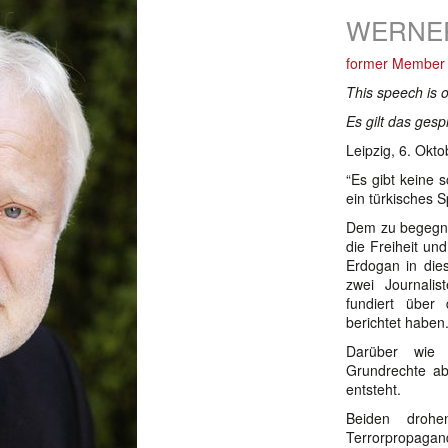
WERNE
former Member 
This speech is 
Es gilt das ges
Leipzig, 6. Okt
“Es gibt keine 
ein türkisches S
Dem zu begegne
die Freiheit un
Erdogan in die
zwei Journalis
fundiert über 
berichtet haben
Darüber wie 
Grundrechte ab
entsteht.
Beiden drohe
Terrorpropagan