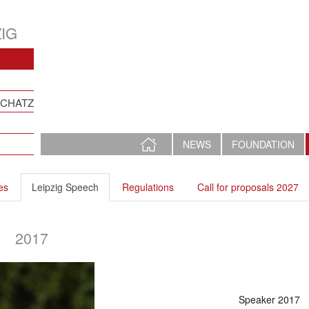
IG
SCHATZ
HOME
NEWS
FOUNDATION
PAGE
es
Leipzig Speech
Regulations
Call for proposals 2027
2017
Speaker 2017