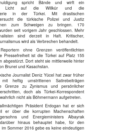
huldigung spricht Bände und wirft ein
es Licht auf die Willkür und die
sterie in der Türkei. Mit drastischen
sucht die türkische Polizei und Justiz
immen zum Schweigen zu bringen. 170
urden seit vorigem Jahr geschlossen. Mehr
listen sind derzeit in Haft. Kritischer,
Journalismus wird als Verbrechen behandelt.
eportern ohne Grenzen veröffentlichten
ie Pressefreiheit ist die Türkei auf Platz 155
abgestürzt. Dort steht sie mittlerweile hinter
on Brunei und Kasachstan.
kische Journalist Deniz Yücel hat zwar früher
it heftig umstrittenen Satirebeiträgen
die Grenze zu Zynismus und persönlicher
schritten, doch als Türkei-Korrespondent
 wahrlich nicht als Böhmermann aufgetreten.
llmächtigen Präsident Erdogan hat er sich
il er über die korrupten Machenschaften
gersohns und Energieministers Albayrak
 darüber hinaus behauptet habe, für den
 im Sommer 2016 gebe es keine eindeutigen