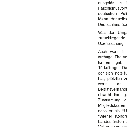
ausgelöst, zu 
Faschismusv
deutschen Pol
Mann, der selbs
Deutschland üb
Was den Umgan
zurückliegend
Überraschung.
Auch wenn im K
wichtige Theme
kamen, gab 
Türkeifrage. D
der sich stets f
hat, plötzlich
wenn er B
Beitrittsverha
obwohl ihm ge
Zustimmung d
Mitgliedstaaten
dass er als EU
“Wiener Kongr
Landesfürsten
Völker zu entsc