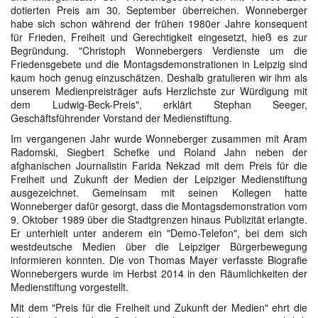
dotierten Preis am 30. September überreichen. Wonneberger
habe sich schon während der frühen 1980er Jahre konsequent
für Frieden, Freiheit und Gerechtigkeit eingesetzt, hieß es zur
Begründung. "Christoph Wonnebergers Verdienste um die
Friedensgebete und die Montagsdemonstrationen in Leipzig sind
kaum hoch genug einzuschätzen. Deshalb gratulieren wir ihm als
unserem Medienpreisträger aufs Herzlichste zur Würdigung mit
dem Ludwig-Beck-Preis", erklärt Stephan Seeger,
Geschäftsführender Vorstand der Medienstiftung.
Im vergangenen Jahr wurde Wonneberger zusammen mit Aram
Radomski, Siegbert Schefke und Roland Jahn neben der
afghanischen Journalistin Farida Nekzad mit dem Preis für die
Freiheit und Zukunft der Medien der Leipziger Medienstiftung
ausgezeichnet. Gemeinsam mit seinen Kollegen hatte
Wonneberger dafür gesorgt, dass die Montagsdemonstration vom
9. Oktober 1989 über die Stadtgrenzen hinaus Publizität erlangte.
Er unterhielt unter anderem ein "Demo-Telefon", bei dem sich
westdeutsche Medien über die Leipziger Bürgerbewegung
informieren konnten. Die von Thomas Mayer verfasste Biografie
Wonnebergers wurde im Herbst 2014 in den Räumlichkeiten der
Medienstiftung vorgestellt.
Mit dem "Preis für die Freiheit und Zukunft der Medien" ehrt die