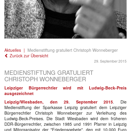
Aktuelles
Medienstiftung gratuliert Christoph Wonneberger
Zurück zur Übersicht
29. September 2015
MEDIENSTIFTUNG GRATULIERT
CHRISTOPH WONNEBERGER
Leipziger Bürgerrechtler wird mit Ludwig-Beck-Preis
ausgezeichnet
Leipzig/Wiesbaden, den 29. September 2015
. Die
Medienstiftung der Sparkasse Leipzig gratuliert dem Leipziger
Bürgerrechtler Christoph Wonneberger zur Verleihung des
Ludwig-Beck-Preises. Die Stadt Wiesbaden wird dem früheren
DDR-Bürgerrechtler, zwischen 1985 und 1991 Pfarrer in Leipzig
und Mitorganisator der "Friedensgebete", den mit 10.000 Euro