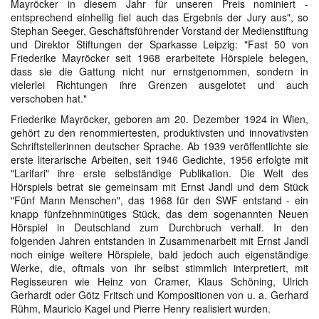
Mayröcker in diesem Jahr für unseren Preis nominiert -
entsprechend einhellig fiel auch das Ergebnis der Jury aus", so
Stephan Seeger, Geschäftsführender Vorstand der Medienstiftung
und Direktor Stiftungen der Sparkasse Leipzig: "Fast 50 von
Friederike Mayröcker seit 1968 erarbeitete Hörspiele belegen,
dass sie die Gattung nicht nur ernstgenommen, sondern in
vielerlei Richtungen ihre Grenzen ausgelotet und auch
verschoben hat."
Friederike Mayröcker, geboren am 20. Dezember 1924 in Wien,
gehört zu den renommiertesten, produktivsten und innovativsten
Schriftstellerinnen deutscher Sprache. Ab 1939 veröffentlichte sie
erste literarische Arbeiten, seit 1946 Gedichte, 1956 erfolgte mit
"Larifari" ihre erste selbständige Publikation. Die Welt des
Hörspiels betrat sie gemeinsam mit Ernst Jandl und dem Stück
"Fünf Mann Menschen", das 1968 für den SWF entstand - ein
knapp fünfzehnminütiges Stück, das dem sogenannten Neuen
Hörspiel in Deutschland zum Durchbruch verhalf. In den
folgenden Jahren entstanden in Zusammenarbeit mit Ernst Jandl
noch einige weitere Hörspiele, bald jedoch auch eigenständige
Werke, die, oftmals von ihr selbst stimmlich interpretiert, mit
Regisseuren wie Heinz von Cramer, Klaus Schöning, Ulrich
Gerhardt oder Götz Fritsch und Kompositionen von u. a. Gerhard
Rühm, Mauricio Kagel und Pierre Henry realisiert wurden.