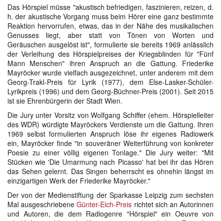
Das Hörspiel müsse "akustisch befriedigen, faszinieren, reizen, d.
h. der akustische Vorgang muss beim Hörer eine ganz bestimmte
Reaktion hervorrufen, etwas, das in der Nähe des musikalischen
Genusses liegt, aber statt von Tönen von Worten und
Geräuschen ausgelöst ist", formulierte sie bereits 1969 anlässlich
der Verleihung des Hörspielpreises der Kriegsblinden für "Fünf
Mann Menschen" ihren Anspruch an die Gattung. Friederike
Mayröcker wurde vielfach ausgezeichnet, unter anderem mit dem
Georg-Trakl-Preis für Lyrik (1977), dem Else-Lasker-Schüler-
Lyrikpreis (1996) und dem Georg-Büchner-Preis (2001). Seit 2015
ist sie Ehrenbürgerin der Stadt Wien.
Die Jury unter Vorsitz von Wolfgang Schiffer (ehem. Hörspielleiter
des WDR) würdigte Mayröckers Verdienste um die Gattung. Ihren
1969 selbst formulierten Anspruch löse ihr eigenes Radiowerk
ein, Mayröcker finde "in souveräner Weiterführung von konkreter
Poesie zu einer völlig eigenen Tonlage." Die Jury weiter: "Mit
Stücken wie 'Die Umarmung nach Picasso' hat bei ihr das Hören
das Sehen gelernt. Das Singen beherrscht es ohnehin längst im
einzigartigen Werk der Friederike Mayröcker."
Der von der Medienstiftung der Sparkasse Leipzig zum sechsten
Mal ausgeschriebene
Günter-Eich-Preis
richtet sich an Autorinnen
und Autoren, die dem Radiogenre "Hörspiel" ein Oeuvre von