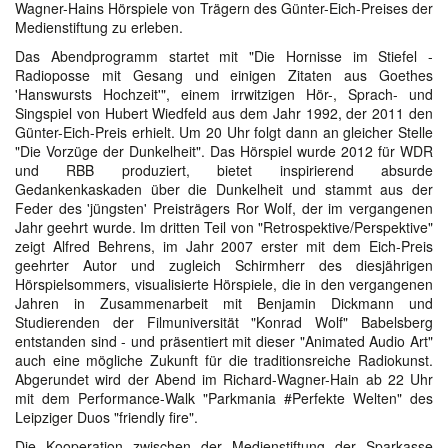
Wagner-Hains Hörspiele von Trägern des Günter-Eich-Preises der
Medienstiftung zu erleben.
Das Abendprogramm startet mit "Die Hornisse im Stiefel -
Radioposse mit Gesang und einigen Zitaten aus Goethes
'Hanswursts Hochzeit'", einem irrwitzigen Hör-, Sprach- und
Singspiel von Hubert Wiedfeld aus dem Jahr 1992, der 2011 den
Günter-Eich-Preis erhielt. Um 20 Uhr folgt dann an gleicher Stelle
"Die Vorzüge der Dunkelheit". Das Hörspiel wurde 2012 für WDR
und RBB produziert, bietet inspirierend absurde
Gedankenkaskaden über die Dunkelheit und stammt aus der
Feder des 'jüngsten' Preisträgers Ror Wolf, der im vergangenen
Jahr geehrt wurde. Im dritten Teil von "Retrospektive/Perspektive"
zeigt Alfred Behrens, im Jahr 2007 erster mit dem Eich-Preis
geehrter Autor und zugleich Schirmherr des diesjährigen
Hörspielsommers, visualisierte Hörspiele, die in den vergangenen
Jahren in Zusammenarbeit mit Benjamin Dickmann und
Studierenden der Filmuniversität "Konrad Wolf" Babelsberg
entstanden sind - und präsentiert mit dieser "Animated Audio Art"
auch eine mögliche Zukunft für die traditionsreiche Radiokunst.
Abgerundet wird der Abend im Richard-Wagner-Hain ab 22 Uhr
mit dem Performance-Walk "Parkmania #Perfekte Welten" des
Leipziger Duos "friendly fire".
Die Kooperation zwischen der Medienstiftung der Sparkasse