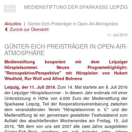
MEDIENSTIFTUNG DER SPARKASSE LEIPZIG
Toggle
navigation
Aktuelles
Günter-Eich-Preisträger in Open-Air-Atmosphäre
Zurück zur Übersicht
11. Juli 2016
GÜNTER-EICH-PREISTRÄGER IN OPEN-AIR-
ATMOSPHÄRE
Medienstiftung kooperiert mit dem Leipziger
Hörspielsommer. Neues Programmhighlight:
"Retrospektive/Perspektive" mit Hörspielen von Hubert
Wiedfeld, Ror Wolf und Alfred Behrens
Leipzig, der 11. Juli 2016
. Zum 14. Mal startete am 8. Juli 2016
der Leipziger Hörspielsommer - in diesem Jahr erstmals mit einer
Unterstützung in Höhe von 4.000 Euro der Medienstiftung der
Sparkasse Leipzig. Teil der Kooperationsvereinbarung zwischen
dem veranstaltenden Verein "Hörspielsommer e. V." und der
Medienstiftung ist ein gemeinsam gestalteter Festivalabend zum
Auftakt des abschließenden Wochenendes am Freitag, 15. Juli
2016. "Mit dem von uns seit 2007 alle zwei Jahre ausgelobten
Günter-Eich-Preis würdigen wir seit beinahe zehn Jahren