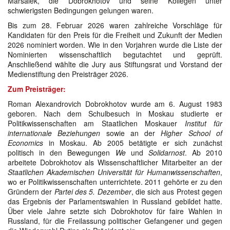
Marsalek, die Dobrokhotov und seine Kollegen unter
schwierigsten Bedingungen gelungen waren.
Bis zum 28. Februar 2026 waren zahlreiche Vorschläge für
Kandidaten für den Preis für die Freiheit und Zukunft der Medien
2026 nominiert worden. Wie in den Vorjahren wurde die Liste der
Nominierten wissenschaftlich begutachtet und geprüft.
Anschließend wählte die Jury aus Stiftungsrat und Vorstand der
Medienstiftung den Preisträger 2026.
Zum Preisträger:
Roman Alexandrovich Dobrokhotov wurde am 6. August 1983
geboren. Nach dem Schulbesuch in Moskau studierte er
Politikwissenschaften am Staatlichen Moskauer
Institut für
internationale Beziehungen
sowie an der
Higher School of
Economics
in Moskau. Ab 2005 betätigte er sich zunächst
politisch in den Bewegungen
We
und
Solidarnost
. Ab 2010
arbeitete Dobrokhotov als Wissenschaftlicher Mitarbeiter an der
Staatlichen Akademischen Universität für Humanwissenschaften
,
wo er Politikwissenschaften unterrichtete. 2011 gehörte er zu den
Gründern der
Partei des 5. Dezember
, die sich aus Protest gegen
das Ergebnis der Parlamentswahlen in Russland gebildet hatte.
Über viele Jahre setzte sich Dobrokhotov für faire Wahlen in
Russland, für die Freilassung politischer Gefangener und gegen