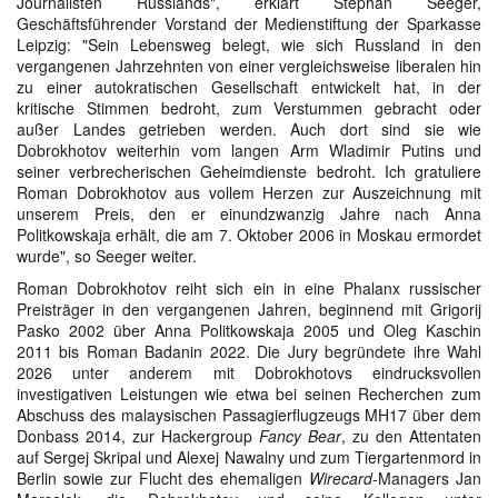
Journalisten Russlands", erklärt Stephan Seeger,
Geschäftsführender Vorstand der Medienstiftung der Sparkasse
Leipzig: "Sein Lebensweg belegt, wie sich Russland in den
vergangenen Jahrzehnten von einer vergleichsweise liberalen hin
zu einer autokratischen Gesellschaft entwickelt hat, in der
kritische Stimmen bedroht, zum Verstummen gebracht oder
außer Landes getrieben werden. Auch dort sind sie wie
Dobrokhotov weiterhin vom langen Arm Wladimir Putins und
seiner verbrecherischen Geheimdienste bedroht. Ich gratuliere
Roman Dobrokhotov aus vollem Herzen zur Auszeichnung mit
unserem Preis, den er einundzwanzig Jahre nach Anna
Politkowskaja erhält, die am 7. Oktober 2006 in Moskau ermordet
wurde", so Seeger weiter.
Roman Dobrokhotov reiht sich ein in eine Phalanx russischer
Preisträger in den vergangenen Jahren, beginnend mit Grigorij
Pasko 2002 über Anna Politkowskaja 2005 und Oleg Kaschin
2011 bis Roman Badanin 2022. Die Jury begründete ihre Wahl
2026 unter anderem mit Dobrokhotovs eindrucksvollen
investigativen Leistungen wie etwa bei seinen Recherchen zum
Abschuss des malaysischen Passagierflugzeugs MH17 über dem
Donbass 2014, zur Hackergroup
Fancy Bear
, zu den Attentaten
auf Sergej Skripal und Alexej Nawalny und zum Tiergartenmord in
Berlin sowie zur Flucht des ehemaligen
Wirecard
-Managers Jan